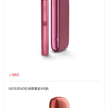
980
￥
IQOS3DUO红色限量款5代机