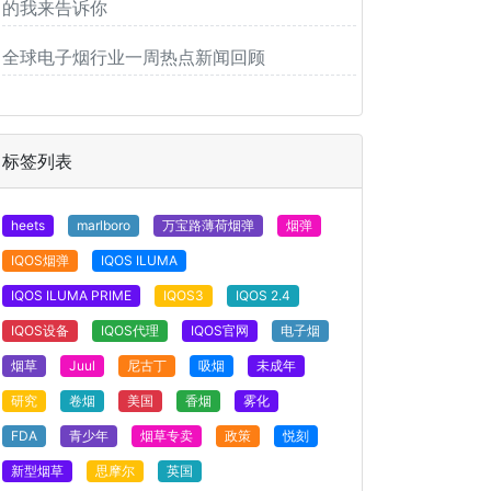
的我来告诉你
全球电子烟行业一周热点新闻回顾
标签列表
heets
marlboro
万宝路薄荷烟弹
烟弹
IQOS烟弹
IQOS ILUMA
IQOS ILUMA PRIME
IQOS3
IQOS 2.4
IQOS设备
IQOS代理
IQOS官网
电子烟
烟草
Juul
尼古丁
吸烟
未成年
研究
卷烟
美国
香烟
雾化
FDA
青少年
烟草专卖
政策
悦刻
新型烟草
思摩尔
英国