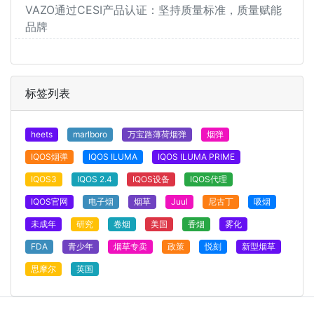
VAZO通过CESI产品认证：坚持质量标准，质量赋能
品牌
标签列表
heets
marlboro
万宝路薄荷烟弹
烟弹
IQOS烟弹
IQOS ILUMA
IQOS ILUMA PRIME
IQOS3
IQOS 2.4
IQOS设备
IQOS代理
IQOS官网
电子烟
烟草
Juul
尼古丁
吸烟
未成年
研究
卷烟
美国
香烟
雾化
FDA
青少年
烟草专卖
政策
悦刻
新型烟草
思摩尔
英国