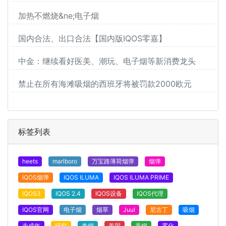
加热不燃烧&ne;电子烟
国内合法、出口合法【国内版IQOS零嘉】
中金：继续看好医美、潮玩、电子烟等新消费龙头
禁止在所有海滩吸烟的西班牙将被罚款2000欧元
标签列表
heets
marlboro
万宝路薄荷烟弹
烟弹
IQOS烟弹
IQOS ILUMA
IQOS ILUMA PRIME
IQOS3
IQOS 2.4
IQOS设备
IQOS代理
IQOS官网
电子烟
烟草
Juul
尼古丁
吸烟
未成年
研究
卷烟
美国
香烟
雾化