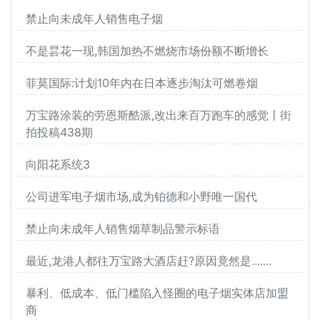
禁止向未成年人销售电子烟
不是昙花一现,韩国加热不燃烧市场份额不断增长
菲莫国际:计划10年内在日本逐步淘汰可燃卷烟
万宝路涂装的劳恩斯酷派,改出来百万跑车的感觉丨街
拍投稿438期
向阳花系统3
公司进军电子烟市场,成为铂德和小野唯一国代
禁止向未成年人销售烟草制品警示标语
最近,龙港人都往万宝路大酒店赶?原因竟然是.......
暴利、低成本、低门槛陷入怪圈的电子烟实体店加盟
商