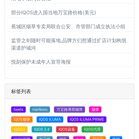
部分IQOS进入国当地万宝路价格(美元)
蕉城区烟草专卖局联合公安、市管部门成立执法小组
监管之剑随时可能落地,品牌方们想通过扩店计划构筑
渠道护城河
悦刻保护未成年人宣导海报
标签列表
heets
marlboro
万宝路薄荷烟弹
烟弹
IQOS烟弹
IQOS ILUMA
IQOS ILUMA PRIME
IQOS3
IQOS 2.4
IQOS设备
IQOS代理