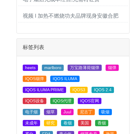
视频 l 加热不燃烧功夫品牌现身安徽合肥
标签列表
heets
marlboro
万宝路薄荷烟弹
烟弹
IQOS烟弹
IQOS ILUMA
IQOS ILUMA PRIME
IQOS3
IQOS 2.4
IQOS设备
IQOS代理
IQOS官网
电子烟
烟草
Juul
尼古丁
吸烟
未成年
研究
卷烟
美国
香烟